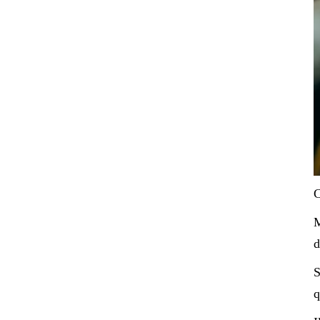
C
M
d
S
q