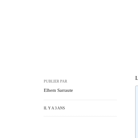
L
PUBLIER PAR
Elhem Sarraute
IL Y A 3 ANS