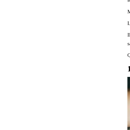
M
L
I
s
Q