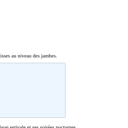
isses au niveau des jambes.
son estivale et ses soirées nocturnes.