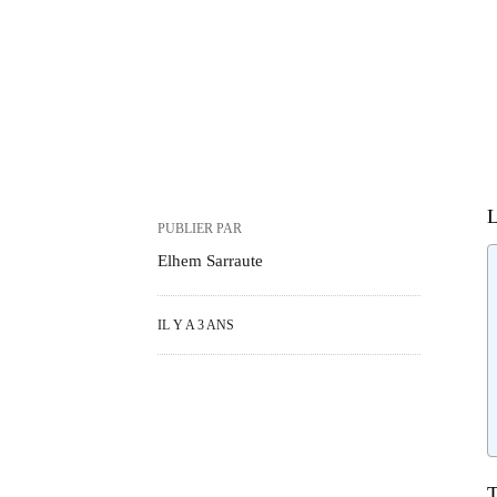
L
PUBLIER PAR
Elhem Sarraute
IL Y A 3 ANS
T