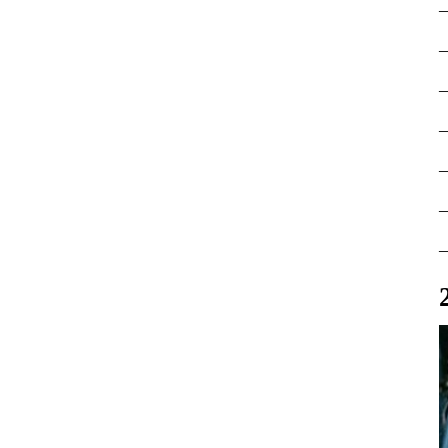
–
–
–
–
–
–
–