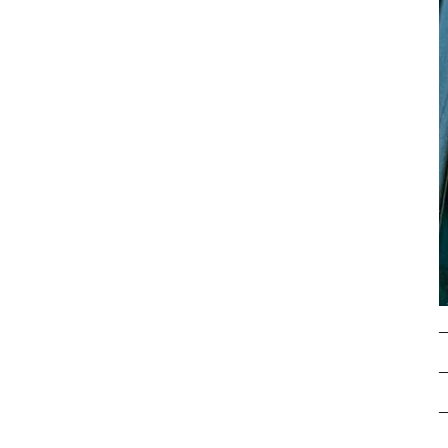
–
–
–