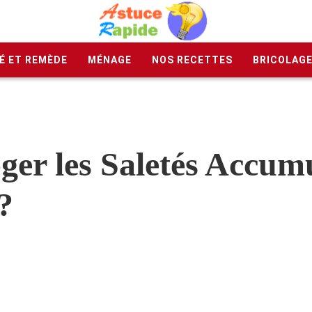
É ET REMÈDE
MÉNAGE
NOS RECETTES
BRICOLAG
r les Saletés Accumul
?