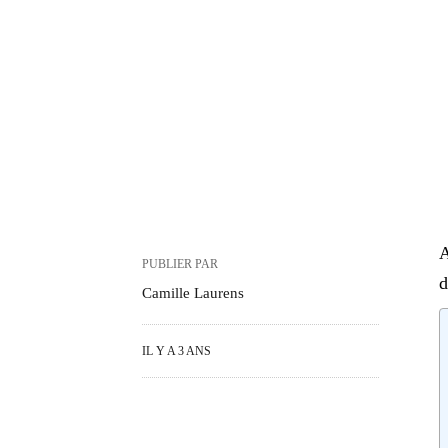
A
PUBLIER PAR
d
Camille Laurens
IL Y A 3 ANS