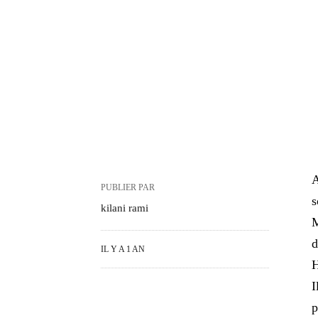
A
PUBLIER PAR
s
kilani rami
M
d
IL Y A 1 AN
H
I
p