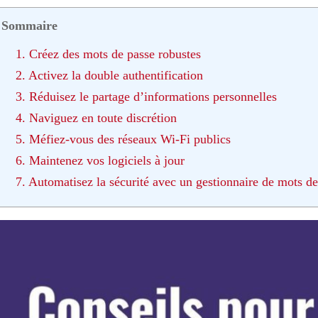
Sommaire
1. Créez des mots de passe robustes
2. Activez la double authentification
3. Réduisez le partage d’informations personnelles
4. Naviguez en toute discrétion
5. Méfiez-vous des réseaux Wi-Fi publics
6. Maintenez vos logiciels à jour
7. Automatisez la sécurité avec un gestionnaire de mots de