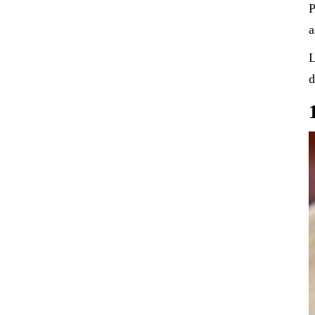
P
a
L
d