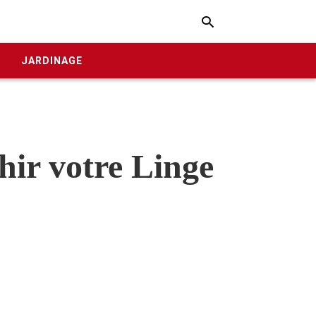
Typ
your
E
JARDINAGE
sear
quer
and
hit
enter
hir votre Linge