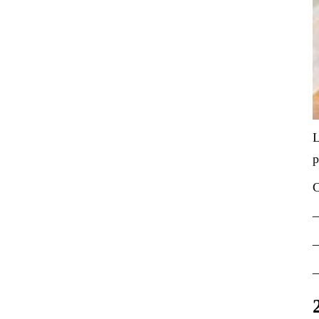
L
p
C
–
–
–