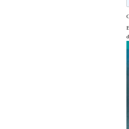
G
E
d