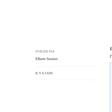
I
PUBLIER PAR
l
Elhem Souissi
IL Y A 3 ANS