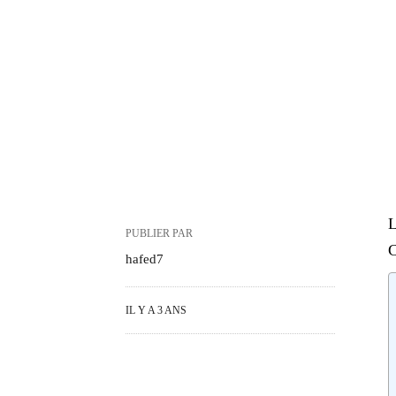
L
PUBLIER PAR
hafed7
IL Y A 3 ANS