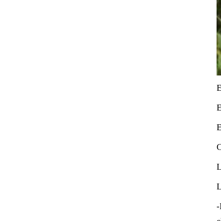
E
E
E
C
L
L
-
c