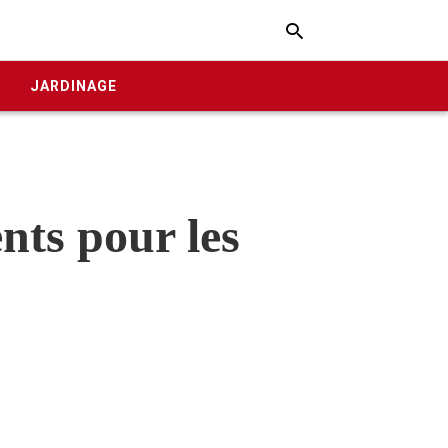
Typ
your
E
JARDINAGE
sear
quer
and
hit
enter
nts pour les