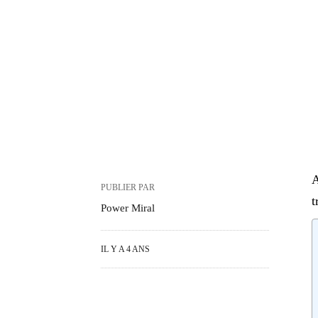
A
PUBLIER PAR
t
Power Miral
IL Y A 4 ANS