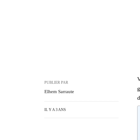
V
PUBLIER PAR
g
Elhem Sarraute
d
IL Y A 3 ANS