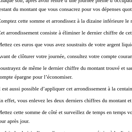
haque soir, après avoir rentré d’une journée pleine d’occupat
estant du montant que vous consacrez pour vos dépenses quoti
omptez cette somme et arrondissez à la dizaine inférieure le 
et arrondissement consiste à éliminer le dernier chiffre de cet
ettez ces euros que vous avez soustraits de votre argent liquid
vant de clôturer votre journée, consultez votre compte courant
oustrayez de même le dernier chiffre du montant trouvé et sa
ompte épargne pour l’économiser.
l est aussi possible d’appliquer cet arrondissement à la centain
n effet, vous enlevez les deux derniers chiffres du montant et
ettez cette somme de côté et surveillez de temps en temps v
our après jour.