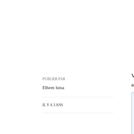
V
PUBLIER PAR
a
Elhem luisa
IL Y A 3 ANS