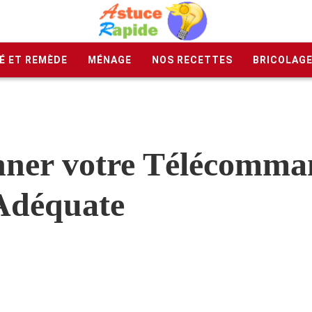
É ET REMÈDE
MÉNAGE
NOS RECETTES
BRICOLAG
onner votre Télécomma
 Adéquate