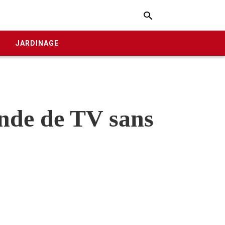
Typ
your
E
JARDINAGE
sear
quer
and
hit
enter
nde de TV sans