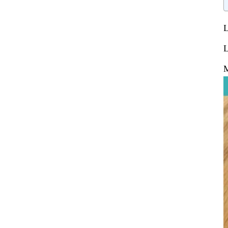
L
L
M