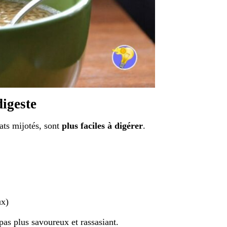
digeste
lats mijotés, sont
plus faciles à digérer
.
ux)
epas plus savoureux et rassasiant.