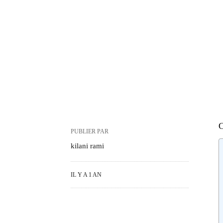
C
PUBLIER PAR
kilani rami
IL Y A 1 AN