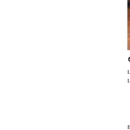
L
L
E