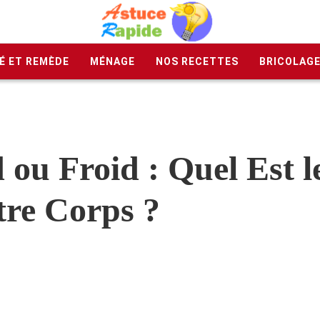
É ET REMÈDE
MÉNAGE
NOS RECETTES
BRICOLAG
u Froid : Quel Est l
tre Corps ?